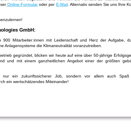
nser
Online-Formular
oder per
E-Mail
. Alternativ senden Sie uns Ihre 
nenzulernen!
hnologies GmbH:
e 900 Mitarbeiter:innen mit Leidenschaft und Herz der Aufgabe, du
e Anlagensysteme die Klimaneutralität voranzutreiben.
trieb gegründet, blicken wir heute auf eine über 50-jährige Erfolgsge
and und mit einem ganzheitlichen Angebot einer der größten geb
ht nur ein zukunftssicherer Job, sondern vor allem auch Spa
ch ein wertschätzendes Miteinander!