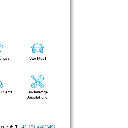
chuss
Otto Mobil
 Events
Hochwertige
Ausstattung
aus
auf: T
+49 151 44056491
.