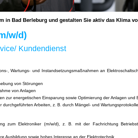
m in Bad Berleburg und gestalten Sie aktiv das Klima v
(m/w/d)
vice/ Kundendienst
ions-, Wartungs- und Instandsetzungsmaßnahmen an Elektroschaltsc
hebung von Störungen
bnahme von Anlagen
ten zur energetischen Einsparung sowie Optimierung der Anlagen und 
r durchgeführten Arbeiten, z. B. durch Mängel- und Wartungsprotokoll
ng zum Elektroniker (m/w/d), z. B. mit der Fachrichtung Betrieb
bare Ausbildung sowie hohes Interesse an der Elektrotechnik