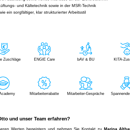
Lüftungs- und Kältetechnik sowie in der MSR-Technik
e ein sorgfältiger, klar strukturierter Arbeitsstil
:
ve Zuschläge
ENGIE Care
bAV & BU
KITA-Zus
 Academy
Mitarbeiterrabatte
Mitarbeiter-Gespräche
Spannende
tto und unser Team erfahren?
seren Werten begeistern und nehmen Sie Kontakt zu
Marina Alth